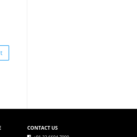
E
CONTACT US
+91 22 6604 7000