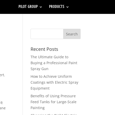
PILOT GROUP
PRODUCTS
Recent Posts
The Ultimate Guide to
Buying a Professional Paint
Spray Gun
ert.
How to Achieve Uniform
Coatings with Electric Spray
Equipment
Benefits of Using Pressure
Feed Tanks for Large-Scale
ją
Painting
rane