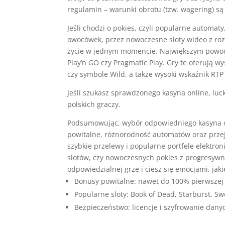
regulamin – warunki obrotu (tzw. wagering) są
Jeśli chodzi o pokies, czyli popularne automa
owocówek, przez nowoczesne sloty wideo z ro
życie w jednym momencie. Największym powodz
Play’n GO czy Pragmatic Play. Gry te oferują w
czy symbole Wild, a także wysoki wskaźnik RTP 
Jeśli szukasz sprawdzonego kasyna online,
luc
polskich graczy.
Podsumowując, wybór odpowiedniego kasyna onl
powitalne, różnorodność automatów oraz przej
szybkie przelewy i popularne portfele elektron
slotów, czy nowoczesnych pokies z progresywny
odpowiedzialnej grze i ciesz się emocjami, jak
Bonusy powitalne: nawet do 100% pierwszej
Popularne sloty: Book of Dead, Starburst, S
Bezpieczeństwo: licencje i szyfrowanie dany