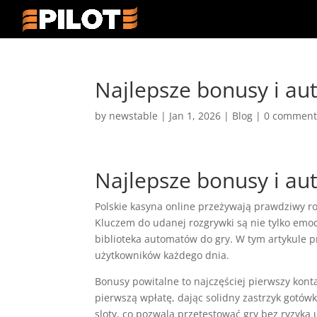
Najlepsze bonusy i au
by
newstable
|
Jan 1, 2026
|
Blog
|
0 comment
Najlepsze bonusy i au
Polskie kasyna online przeżywają prawdziwy roz
Kluczem do udanej rozgrywki są nie tylko emoc
biblioteka automatów do gry. W tym artykule pr
użytkowników każdego dnia.
Bonusy powitalne to najczęściej pierwszy kont
pierwszą wpłatę, dając solidny zastrzyk gotów
sloty, co pozwala przetestować gry bez ryzyka