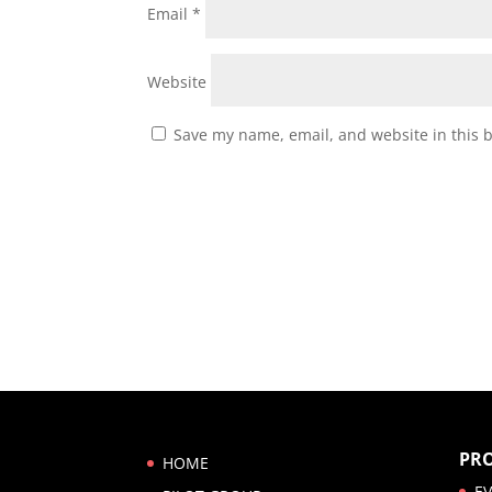
Email
*
Website
Save my name, email, and website in this 
PR
HOME
EV